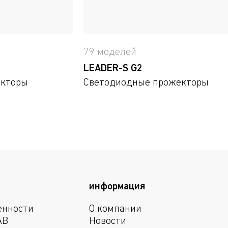
79 моделей
LEADER-S G2
екторы
Светодиодные прожекторы
информация
енности
О компании
АВ
Новости