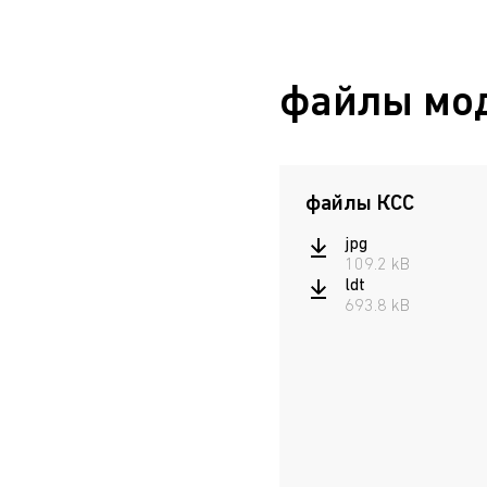
файлы мо
файлы КСС
jpg
109.2 kB
ldt
693.8 kB