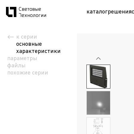
каталог
решения
к серии
основные
характеристики
параметры
файлы
похожие серии