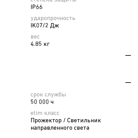
степень защиты
IP66
ударопрочность
IK07/2 Дж
вес
4.85 кг
срок службы
50 000 ч
etim класс
Прожектор / Светильник
направленного света