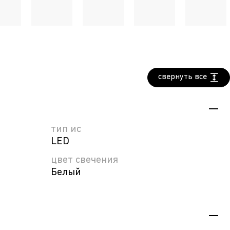
свернуть все
тип ис
LED
цвет свечения
Белый