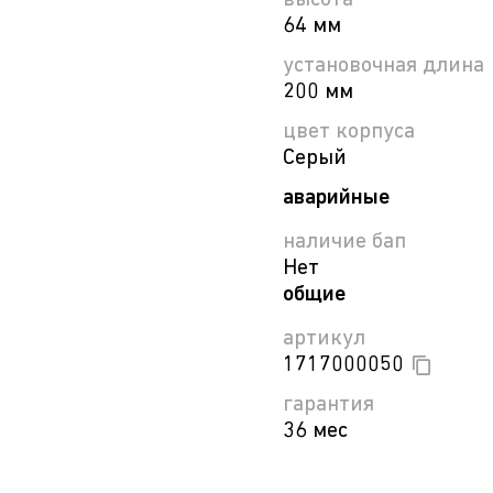
высота
64 мм
установочная длина
200 мм
цвет корпуса
Серый
аварийные
наличие бап
Нет
общие
артикул
1717000050
гарантия
36 мес