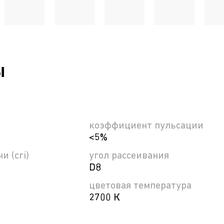
ы
коэффициент пульсации
<5%
и (cri)
угол рассеивания
D8
цветовая температура
2700 К