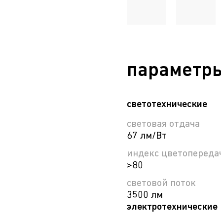
параметр
светотехнические
световая отдача
67 лм/Вт
индекс цветопередач
>80
световой поток
3500 лм
электротехнические