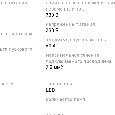
ков питания
номинальное напряжение пит
переменный ток
230 В
напряжение питания
230 В
ражения током
амплитуда пускового тока
50 А
ьса пускового
максимальное сечение
подключаемого проводника
2.5 мм2
сности
тип цоколя
LED
количество ламп
1