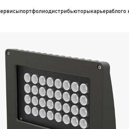
сервисы
портфолио
дистрибьюторы
карьера
блог
о