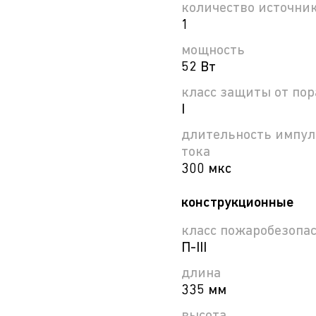
количество источни
1
мощность
52 Вт
класс защиты от по
I
длительность импул
тока
300 мкс
конструкционные
класс пожаробезопа
П-ІІІ
длина
335 мм