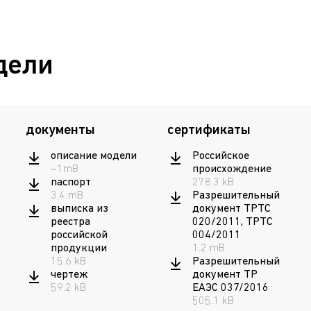
дели
документы
сертификаты
описание модели
Российское
~1mB
происхождение
паспорт
278.3 kB
3.4 mB
Разрешительный
выписка из
документ ТРТС
реестра
020/2011, ТРТС
российской
004/2011
продукции
1.2 mB
15.6 kB
Разрешительный
чертеж
документ ТР
59.2 kB
ЕАЭС 037/2016
505.1 kB