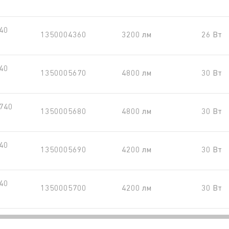
угол светораспределения, град., асимметрич
40
1350004360
3200 лм
26 Вт
оптика
первая цифра - индекс цветопередачи: 7 - CR
40
70; 8 - CRI более 80; 9 - CRI более 90
1350005670
4800 лм
30 Вт
вторые две цифры - коррелированная цветов
740
температура: 27 - 2700К; 30 - 3000К; 40 - 400
1350005680
4800 лм
30 Вт
5000К
цвет корпуса в соответствии с цветовым ста
40
1350005690
4200 лм
30 Вт
RAL
светильник, управляемый по протоколу DALI
40
1350005700
4200 лм
30 Вт
модификация с автоматическим регулирован
40
яркости по встроенному таймеру в зависимос
1350005710
4200 лм
30 Вт