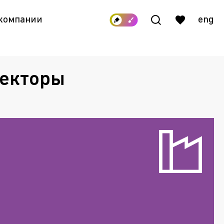
 компании
eng
жекторы