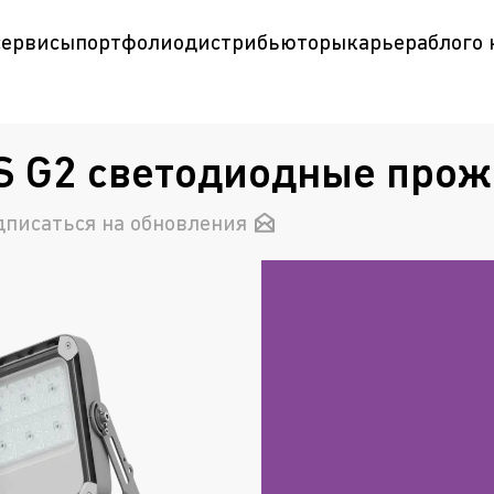
сервисы
портфолио
дистрибьюторы
карьера
блог
о
S G2 светодиодные про
дписаться на обновления