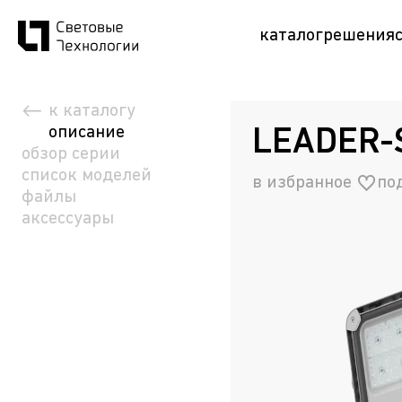
каталог
решения
к каталогу
описание
LEADER-
обзор серии
список моделей
в избранное
по
файлы
аксессуары