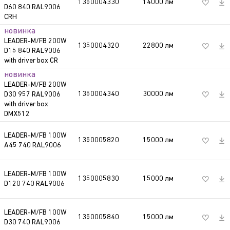
1350004330
14000 лм
88 В
D60 840 RAL9006
100W
мощность светильника, Вт
CRH
новинка
D30
угол светораспреления, град.
LEADER-M/FB 200W
1350004320
22800 лм
195 В
D15 840 RAL9006
A45
угол светораспределения, град.,
with driver box CR
асимметричная оптика
новинка
LEADER-M/FB 200W
1350004340
30000 лм
195 В
D30 957 RAL9006
740
первая цифра - индекс
with driver box
цветопередачи: 7 - CRI более 70;
DMX512
8 - CRI более 80; 9 - CRI более 90
LEADER-M/FB 100W
1350005820
15000 лм
88 В
740
вторые две цифры -
A45 740 RAL9006
коррелированная цветовая
температура: 27 - 2700К; 30 -
LEADER-M/FB 100W
1350005830
15000 лм
88 В
3000К; 40 - 4000К; 50 - 5000К
D120 740 RAL9006
RAL9006
цвет корпуса в соответствии с
LEADER-M/FB 100W
цветовым стандартом RAL
1350005840
15000 лм
88 В
D30 740 RAL9006