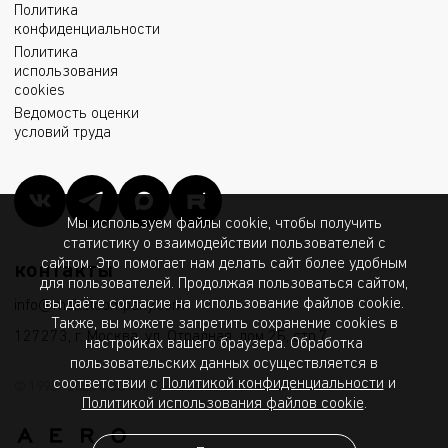
Политика
конфиденциальности
LEADER-M/FB 120W
Политика
1350005980
19400 лм
120 В
D30 740 RAL9006
использования
cookies
Ведомость оценки
LEADER-M/FB 120W
условий труда
1350005990
19400 лм
120 В
D60 740 RAL9006
LEADER-M/FB 120W
1350006000
19400 лм
120 В
D90 740 RAL9006
Мы используем файлы cookie, чтобы получить
статистику о взаимодействии пользователей с
сайтом. Это помогает нам делать сайт более удобным
контакты
LEADER-M/SB 120W
для пользователей. Продолжая пользоваться сайтом,
1350005210
19200 лм
120 В
A45 740 RAL9006
вы даёте согласие на использование файлов cookie.
info@msk.ltcompany.com
Также, вы можете запретить сохранение cookies в
127273, г. Москва, ул. Отрадная, дом 2Б, стр.7
настройках вашего браузера. Обработка
LEADER-M/SB 120W
1350005320
19200 лм
120 В
пользовательских данных осуществляется в
A45 750 RAL9006
соответствии с
Политикой конфиденциальности
и
© 1998 - 2026 ООО «МГК «Световые Технологии»
Политикой использования файлов cookie
.
LEADER-M/SB 120W
1350005270
16600 лм
120 В
A45 830 RAL9006