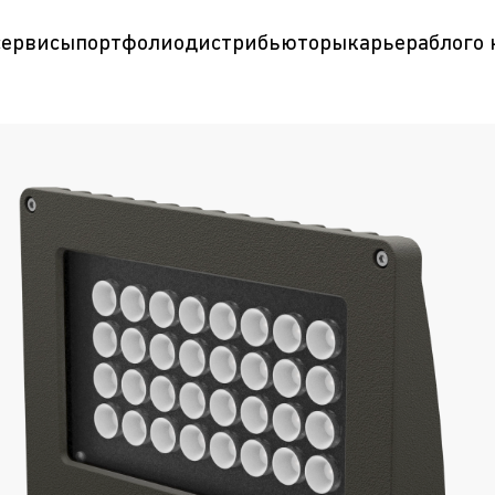
сервисы
портфолио
дистрибьюторы
карьера
блог
о