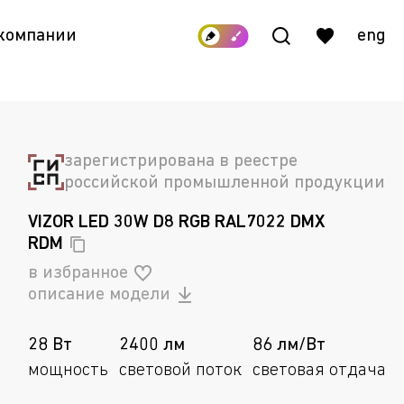
 компании
eng
зарегистрирована в реестре
российской промышленной продукции
VIZOR LED 30W D8 RGB RAL7022 DMX
RDM
в избранное
описание модели
28 Вт
2400 лм
86 лм/Вт
мощность
световой поток
световая отдача