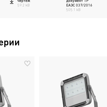
чертеж
документ ТР
59.2 kB
ЕАЭС 037/2016
505.1 kB
ерии