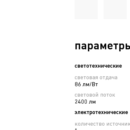
параметр
светотехнические
световая отдача
86 лм/Вт
световой поток
2400 лм
электротехнические
количество источни