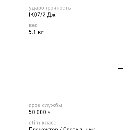
ударопрочность
IK07/2 Дж
вес
5.1 кг
срок службы
50 000 ч
etim класс