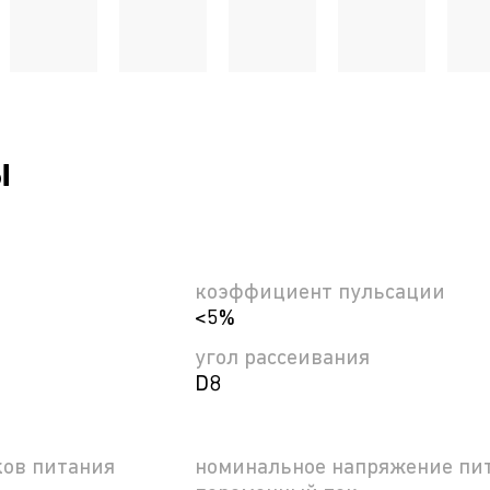
ы
коэффициент пульсации
<5%
угол рассеивания
D8
ков питания
номинальное напряжение пит