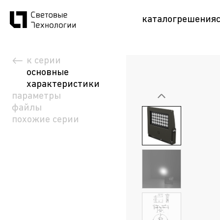
каталог
решения
к серии
основные
характеристики
параметры
файлы
похожие серии