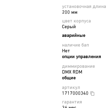
установочная длина
200 мм
цвет корпуса
Серый
аварийные
наличие бап
Нет
опции управления
диммирование
DMX RDM
общие
артикул
1717000340
гарантия