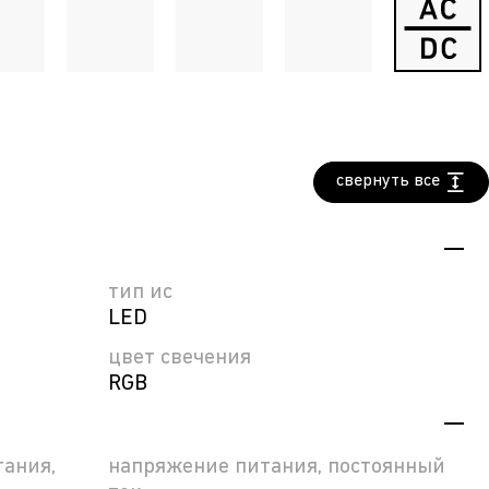
свернуть все
тип ис
LED
цвет свечения
RGB
ания,
напряжение питания, постоянный