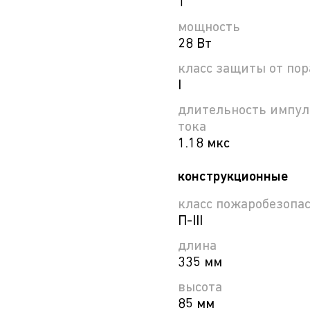
1
мощность
28 Вт
класс защиты от по
I
длительность импул
тока
1.18 мкс
конструкционные
класс пожаробезопа
П-ІІІ
длина
335 мм
высота
85 мм