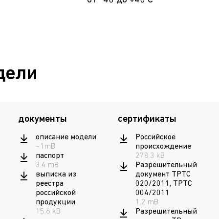
от -40 до +40 С
дели
документы
сертификаты
описание модели
Российское
~1mB
происхождение
паспорт
278.3 kB
3.4 mB
Разрешительный
выписка из
документ ТРТС
реестра
020/2011, ТРТС
российской
004/2011
продукции
1.2 mB
15.6 kB
Разрешительный