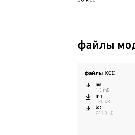
36 мес
файлы мо
файлы КСС
ies
1.3 mB
jpg
130 kB
ldt
741.3 kB