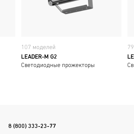
107 моделей
79
LEADER-M G2
LE
Светодиодные прожекторы
Св
8 (800) 333-23-77