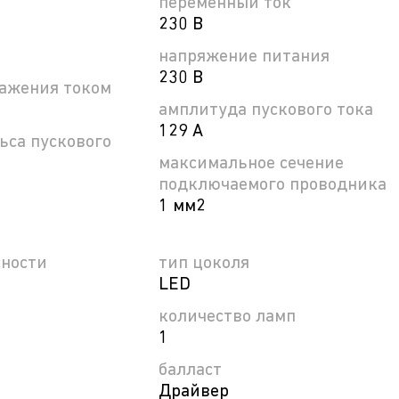
переменный ток
230 В
напряжение питания
230 В
ражения током
амплитуда пускового тока
129 А
ьса пускового
максимальное сечение
подключаемого проводника
1 мм2
сности
тип цоколя
LED
количество ламп
1
балласт
Драйвер