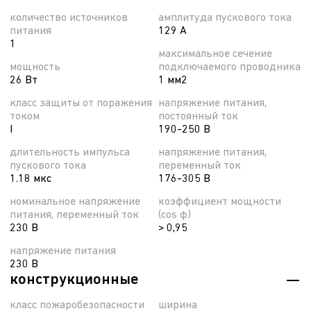
количество источников
амплитуда пускового тока
питания
129 А
1
максимальное сечение
мощность
подключаемого проводника
26 Вт
1 мм2
класс защиты от поражения
напряжение питания,
током
постоянный ток
I
190-250 В
длительность импульса
напряжение питания,
пускового тока
переменный ток
1.18 мкс
176-305 В
номинальное напряжение
коэффициент мощности
питания, переменный ток
(cos φ)
230 В
> 0,95
напряжение питания
230 В
конструкционные
класс пожаробезопасности
ширина