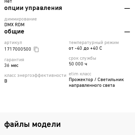
Нет
опции управления
диммирование
DMX RDM
общие
артикул
температурный режим
от -40 до +40 С
1717000500
срок службы
гарантия
50 000 ч
36 мес
etim класс
класс энергоэффективности
Прожектор / Светильник
B
направленного света
файлы модели