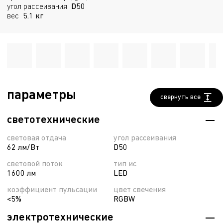
угол рассеивания
D50
вес
5.1 кг
параметры
свернуть все
светотехнические
световая отдача
угол рассеивания
62 лм/Вт
D50
световой поток
тип ис
1600 лм
LED
коэффициент пульсации
цвет свечения
<5%
RGBW
электротехнические