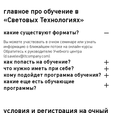
главное про обучение в
«Световых Технологиях»
какие существуют форматы?
Вы можете участвовать в очном семинаре или узнать
информацию о ближайшем потоке на онлайн-курсы.
Обратитесь к руководителю Учебного центра
(d.savelev@ltcompany.com).
как попасть на обучение?
что нужно иметь при себе?
На очный семинар можно записаться по ссылке ниже.
кому подойдет программа обучения?
Предоставляем готовое рабочее место на время обучения,
какие еще есть обучающие
для входа на территорию нужен паспорт.
Программа подойдет как начинающему пользователю, т.к. на
программы?
курсе рассматриваем все основные вопросы освещения и
поясняем любые нюансы проектирования, так и специалисту,
Мы проводим семинары по световым решениям, продукции
который хочет улучшить навык работы, узнать интересные
компании, а также обучаем студентов по программе
особенности светового расчета.
«Погружение в свет». Большинство обучений для клиентов и
условия и регистрация на очный
партнеров организуем по запросу – обратитесь в Учебный