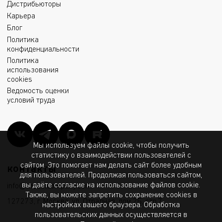
Дистрибьюторы
Карьера
Блог
Политика
конфиденциальности
Политика
использования
cookies
Ведомость оценки
условий труда
Мы используем файлы cookie, чтобы получить
статистику о взаимодействии пользователей с
сайтом. Это помогает нам делать сайт более удобным
контакты
для пользователей. Продолжая пользоваться сайтом,
вы даёте согласие на использование файлов cookie.
info@msk.ltcompany.com
Также, вы можете запретить сохранение cookies в
127273, г. Москва, ул. Отрадная, дом 2Б, стр.7
настройках вашего браузера. Обработка
пользовательских данных осуществляется в