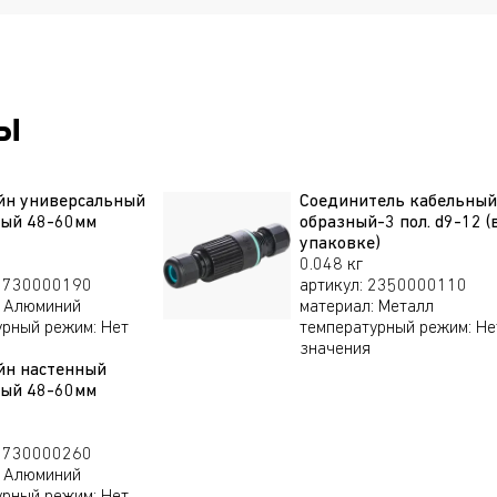
1856000120
9000 лм
56 Вт
1856000700
8400 лм
56 Вт
ы
1856000730
8400 лм
56 Вт
йн универсальный
Соединитель кабельный 
ный 48-60мм
образный-3 пол. d9-12 (
упаковке)
1856000760
8400 лм
56 Вт
0.048 кг
2730000190
артикул
:
2350000110
Алюминий
материал
:
Металл
урный режим
:
Нет
температурный режим
:
Не
1856000090
9400 лм
60 Вт
значения
йн настенный
ный 48-60мм
1856000010
9400 лм
60 Вт
2730000260
Алюминий