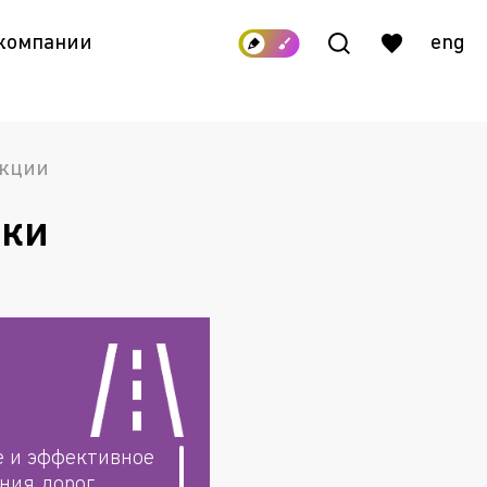
 компании
eng
укции
ики
е и эффективное
ния дорог