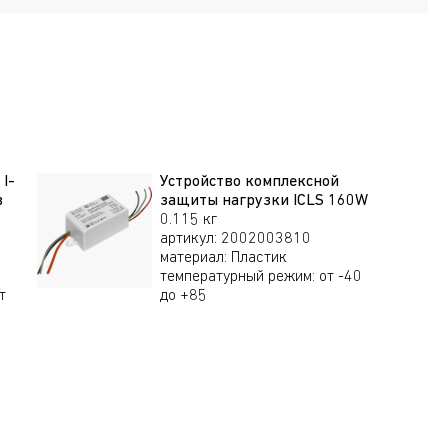
161 лм/Вт
D145/60
4000 К
150 лм/Вт
D145/50
3000 К
150 лм/Вт
D145/40
3000 К
I-
Устройство комплексной
в
защиты нагрузки ICLS 160W
0.115 кг
150 лм/Вт
D150/60
3000 К
артикул
:
2002003810
материал
:
Пластик
температурный режим
:
от -40
т
до +85
157 лм/Вт
D145/60
4000 К
157 лм/Вт
D145/60
4000 К