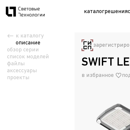
каталог
решения
к каталогу
описание
зарегистриро
обзор серии
список моделей
SWIFT LE
файлы
аксессуары
в избранное
по
проекты