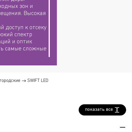
ходных зон и
вещения. Высокая
й доступ к отсеку
рокий спектр
ций и оптик
ть самые сложные
городские
SWIFT LED
показать все