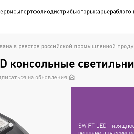
сервисы
портфолио
дистрибьюторы
карьера
блог
о
вана в реестре российской промышленной прод
D консольные светильн
дписаться на обновления
SWIFT LED - изящно
решение для освеще