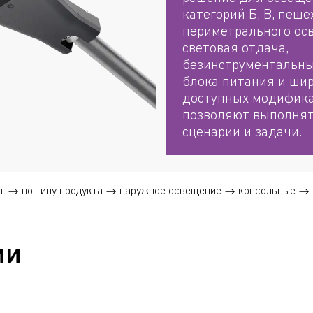
категорий Б, В, пеше
периметрального ос
световая отдача,
безинструментальны
блока питания и ши
доступных модифика
позволяют выполня
сценарии и задачи.
г
по типу продукта
наружное освещение
консольные
ии