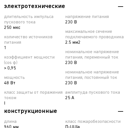
электротехнические
длительность импульса
напряжение питания
пускового тока
230 В
250 мкс
максимальное сечение
количество источников
подключаемого проводника
питания
2.5 мм2
1
номинальное напряжение
коэффициент мощности
питания, переменный ток
(cos φ)
230 В
> 0,95
номинальное напряжение
мощность
питания, постоянный ток
48 Вт
230 В
класс защиты от поражения
амплитуда пускового тока
током
25 А
I
конструкционные
длина
класс пожаробезопасности
960 мм
П-I,II,IIа