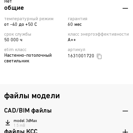
Нет
общие
температурный режим
гарантия
от -40 до +50 С
60 мес
срок службы
класс энергоэффективности
50 000 ч
A++
etim класс
артикул
Настенно-потолочный
1631001720
светильник
файлы модели
CAD/BIM файлы
model 3dMax
1.5 mB
файлы КСС