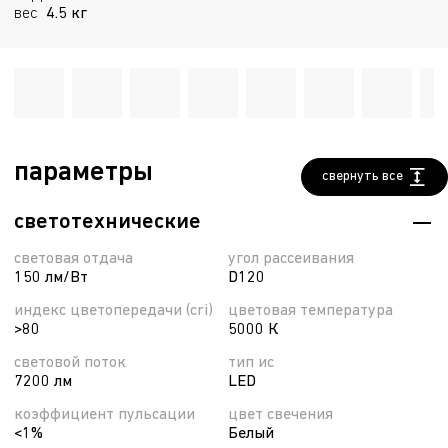
вес
4.5 кг
параметры
свернуть все
светотехнические
световая отдача
угол рассеивания
150 лм/Вт
D120
индекс цветопередачи (cri)
цветовая температура
>80
5000 К
световой поток
тип ис
7200 лм
LED
коэффициент пульсации
цвет свечения
<1%
Белый