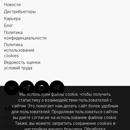
Новости
Дистрибьюторы
Карьера
Блог
Политика
конфиденциальности
Политика
использования
cookies
Ведомость оценки
условий труда
Мы используем файлы cookie, чтобы получить
статистику о взаимодействии пользователей с
сайтом. Это помогает нам делать сайт более удобным
контакты
для пользователей. Продолжая пользоваться сайтом,
вы даёте согласие на использование файлов cookie.
info@msk.ltcompany.com
Также, вы можете запретить сохранение cookies в
127273, г. Москва, ул. Отрадная, дом 2Б, стр.7
настройках вашего браузера. Обработка