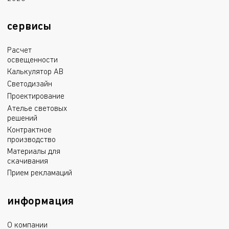
with driver
светильник поставляется в
комплекте с драйвером
сервисы
Расчет
освещенности
Калькулятор АВ
Светодизайн
Проектирование
Ателье световых
решений
Контрактное
производство
Материалы для
скачивания
Прием рекламаций
информация
О компании