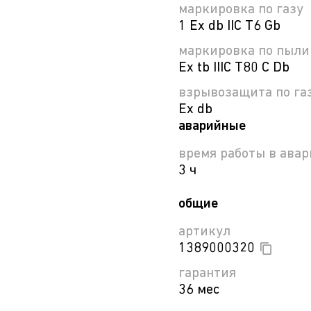
маркировка по газу
1 Ex db IIC T6 Gb
маркировка по пыли
Ex tb IIIC T80 C Db
взрывозащита по газ
Ex db
аварийные
время работы в ава
3 ч
общие
артикул
1389000320
гарантия
36 мес