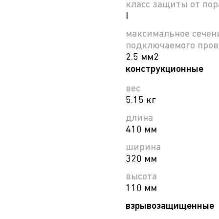
класс защиты от по
I
максимальное сечен
подключаемого про
2.5 мм2
конструкционные
вес
5.15 кг
длина
410 мм
ширина
320 мм
высота
110 мм
взрывозащищенные