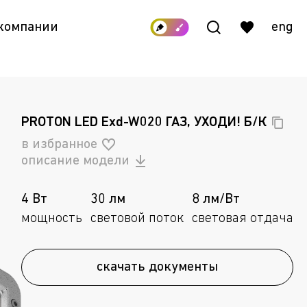
 компании
eng
PROTON LED Exd-W020 ГАЗ, УХОДИ!
Б/К
в избранное
описание модели
4 Вт
30 лм
8 лм/Вт
мощность
световой поток
световая отдача
скачать документы