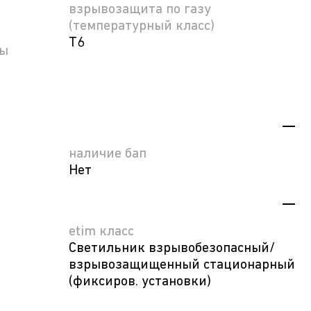
взрывозащита по газу
(температурный класс)
T6
пы
наличие бап
Нет
etim класс
Светильник взрывобезопасный/
взрывозащищенный стационарный
(фиксиров. установки)