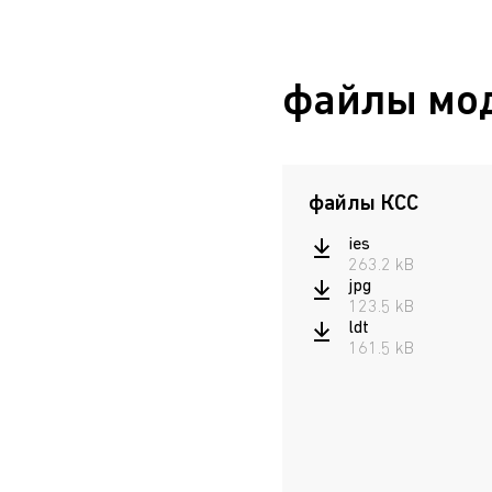
файлы мо
файлы КСС
ies
263.2 kB
jpg
123.5 kB
ldt
161.5 kB