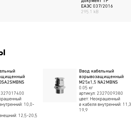
документ ТР
ЕАЭС 037/2016
295.1 kB
ы
бельный
Ввод кабельный
ащищенный
взрывозащищенный
 DSA2SMBNS
М25х1,5 NA2MBNS
0.05 кг
2327017400
артикул
:
2327009380
крашенный
цвет
:
Неокрашенный
внутренний
:
10,0-
ø кабеля внутренний
:
11,3
19,9
 внешний
:
12,5-20,5