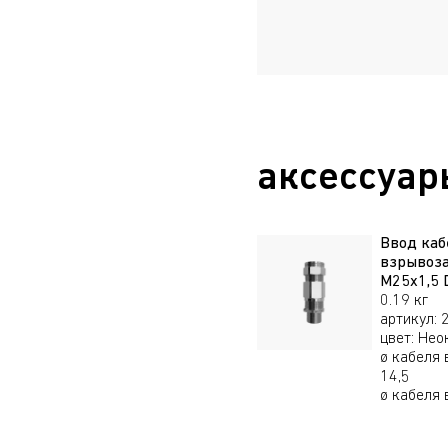
аксессуар
Ввод ка
взрывоз
М25х1,5
0.19 кг
артикул
:
цвет
:
Нео
ø кабеля 
14,5
ø кабеля