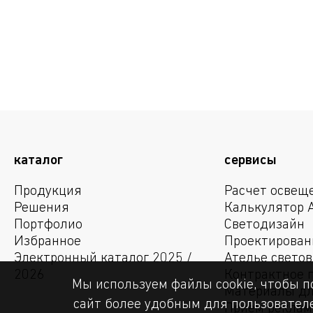
каталог
сервисы
Продукция
Расчет освещ
Решения
Калькулятор 
Портфолио
Светодизайн
Избранное
Проектирован
Электронный каталог 2025 /
Ателье свето
2026
Контрактное 
Мы используем файлы cookie, чтобы п
Материалы дл
сайт более удобным для пользователе
Прием рекла