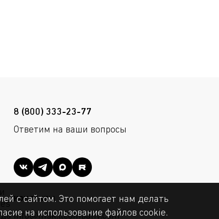
8 (800) 333-23-77
Ответим на ваши вопросы
и
контакты
ей с сайтом. Это помогает нам делать
ies
асие на использование файлов cookie.
уда
info@msk.ltcompany.com