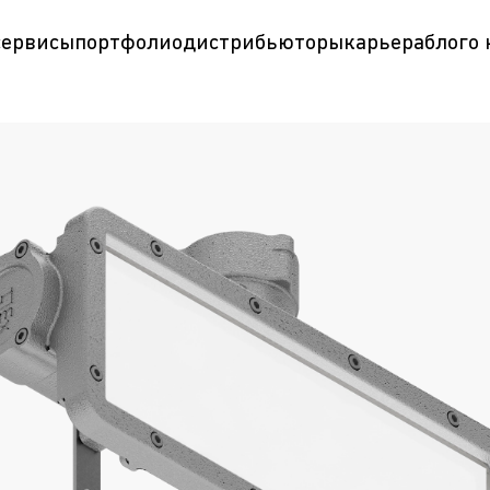
сервисы
портфолио
дистрибьюторы
карьера
блог
о