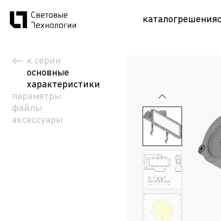
каталог
решения
к серии
основные
характеристики
параметры
файлы
аксессуары