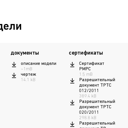
дели
документы
сертификаты
описание модели
Сертификат
~1mB
РМРС
чертеж
1.5 mB
14.1 kB
Разрешительный
документ ТРТС
012/2011
389.4 kB
Разрешительный
документ ТРТС
020/2011
298.8 kB
Разрешительный