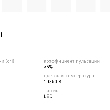
ы
и (cri)
коэффициент пульсации
<5%
цветовая температура
10350 К
тип ис
LED