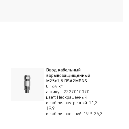
Ввод кабельный
взрывозащищенный
М25х1,5 DSA2MBNS
0.164 кг
артикул
:
2327010070
цвет
:
Неокрашенный
-
ø кабеля внутренний
:
11,3-
19,9
ø кабеля внешний
:
19,9-26,2