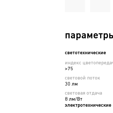
параметр
светотехнические
индекс цветопередач
>75
световой поток
30 лм
световая отдача
8 лм/Вт
электротехнические