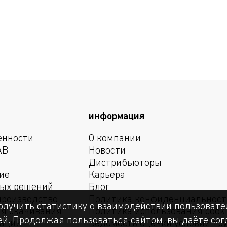
информация
енности
О компании
АВ
Новости
Дистрибьюторы
ие
Карьера
вых решений
Блог
производство
Политика конфиденциальност
олучить статистику о взаимодействии пользовател
я скачивания
Политика использования cook
й. Продолжая пользоваться сайтом, вы даёте согл
маций
Ведомость оценки условий тр