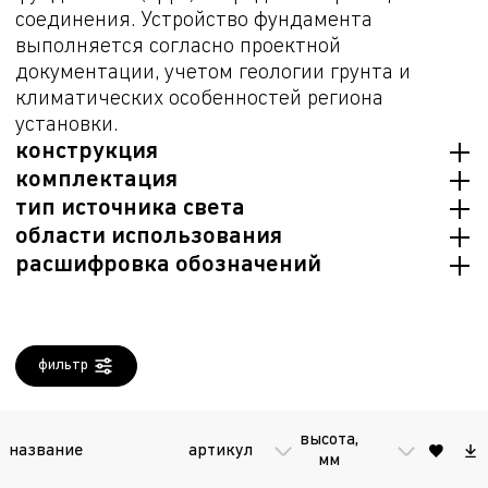
соединения. Устройство фундамента
выполняется согласно проектной
документации, учетом геологии грунта и
климатических особенностей региона
установки.
конструкция
комплектация
Опора изготовлена из стальных труб. В
тип источника света
цокольной части опоры находится
Опора в сборе без светильника. ЗДФ
области использования
ревизионное окно (лючок) для установки
заказывается отдельно.
Not LED
расшифровка обозначений
выключателей и клеммных блоков.
транспортная инфраструктура, парки и
городская среда
4M/5M/6M/7
высота опоры, м
M
фильтр
ST/RT
исполнение навершия: RT- под
установку кронштейна; ST- под
высота,
установку торшерного
вес, кг
название
артикул
мм
светильника