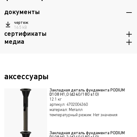
документы
чертеж
16.5 kB
сертификаты
медиа
архив с сертификатами
563.6 kB
изображения
272.4 kB
аксессуары
Закладная деталь фундамента PODIUM
D108 H1,0 (d240/180 s10)
12.1 кг
артикул
:
4702004360
материал
:
Металл
температурный режим
:
Нет значения
Закладная деталь фундамента PODIUM