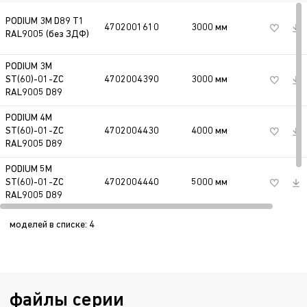
48/60/57/72
установочный диаметр, мм
PODIUM 3M D89 T1
4702001610
3000 мм
27 кг
RAL9005 (без ЗДФ)
01
количество лючков в опоре
PODIUM 3M
ZC
покрытие: горячий цинк
ST(60)-01-ZC
4702004390
3000 мм
27 кг
RAL9005 D89
RAL9005
цвет корпуса в соответствии с
PODIUM 4M
цветовым стандартом RAL
ST(60)-01-ZC
4702004430
4000 мм
35 кг
RAL9005 D89
D89
диаметр опоры, мм
PODIUM 5M
ST(60)-01-ZC
4702004440
5000 мм
43 кг
RAL9005 D89
моделей в списке
:
4
файлы серии