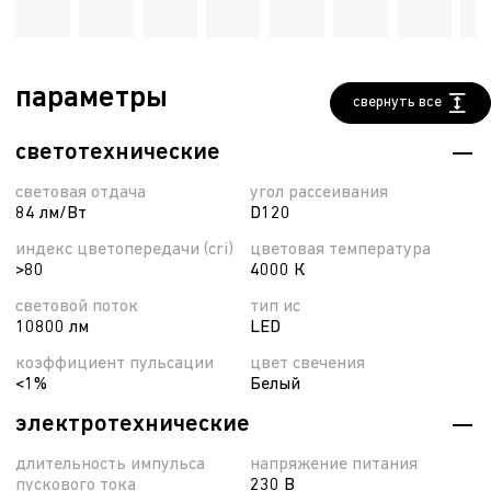
параметры
свернуть все
светотехнические
световая отдача
угол рассеивания
84 лм/Вт
D120
индекс цветопередачи (cri)
цветовая температура
>80
4000 К
световой поток
тип ис
10800 лм
LED
коэффициент пульсации
цвет свечения
<1%
Белый
электротехнические
длительность импульса
напряжение питания
пускового тока
230 В