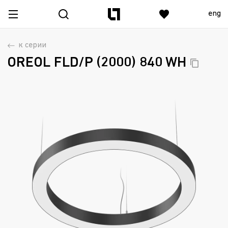
eng
к серии
OREOL FLD/P (2000) 840
WH