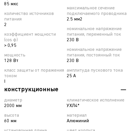
85 мкс
максимальное сечение
количество источников
подключаемого проводника
питания
2.5 мм2
2
номинальное напряжение
коэффициент мощности
питания, переменный ток
(cos φ)
230 В
> 0,95
номинальное напряжение
мощность
питания, постоянный ток
128 Вт
230 В
класс защиты от поражения
амплитуда пускового тока
током
25 А
I
конструкционные
диаметр
климатическое исполнение
2000 мм
УХЛ4*
высота
материал
60 мм
Алюминий
установочная длина
цвет корпуса