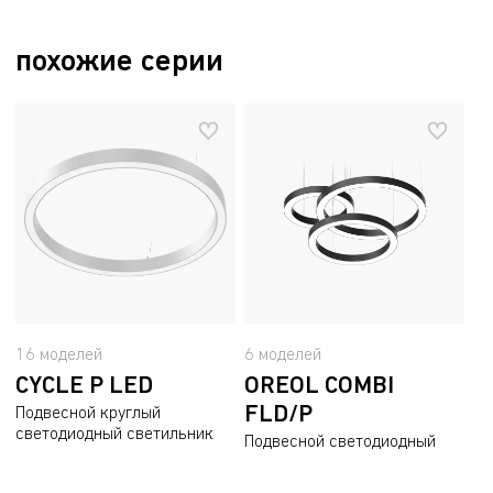
Разрешительный документ ТР ЕАЭС 037/2016
чертеж
506.3 kB
21.1 kB
Пожарный сертификат
похожие серии
2.5 mB
16 моделей
6 моделей
CYCLE P LED
OREOL COMBI
FLD/P
Подвесной круглый
светодиодный светильник
Подвесной светодиодный
светильник