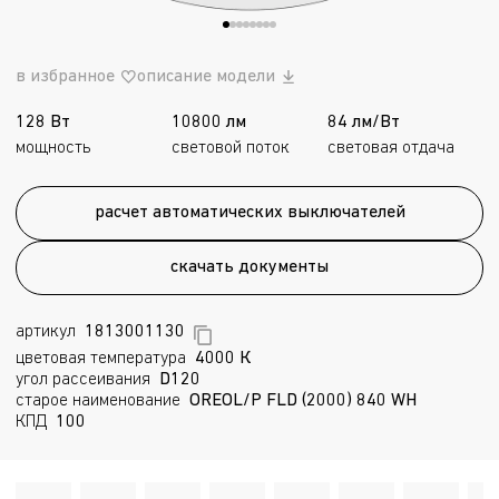
в избранное
описание модели
128 Вт
10800 лм
84 лм/Вт
мощность
световой поток
световая отдача
расчет автоматических выключателей
скачать документы
артикул
1813001130
цветовая температура
4000 К
угол рассеивания
D120
старое наименование
OREOL/P FLD (2000) 840 WH
КПД
100