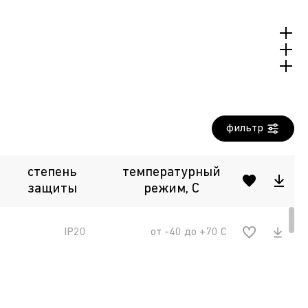
городская среда, промышленность, спортивные
фильтр
степень
температурный
защиты
режим, С
IP20
от -40 до +70 С