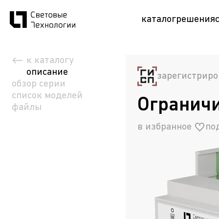
каталог
решения
к каталогу
описание
зарегистриро
обзор серии
список моделей
Ограничи
файлы
в избранное
по