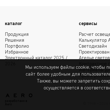
каталог
сервисы
Продукция
Расчет освещ
Решения
Калькулятор 
Портфолио
Светодизайн
Избранное
Проектирован
Электронный каталог 2025 /
Ателье свето
2026
Контрактное 
Мы используем файлы cookie, чтобы п
Материалы дл
сайт более удобным для пользователе
Прием рекла
Также, вы можете запретить сохр
осуществляется в соответств
разработано в
© 1998 - 2026 
Aero