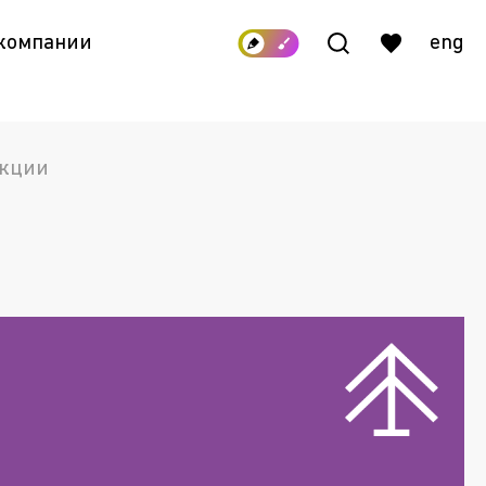
 компании
eng
укции