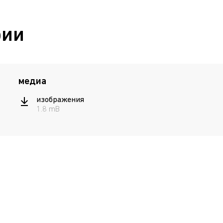
рии
медиа
изображения
1.8 mB