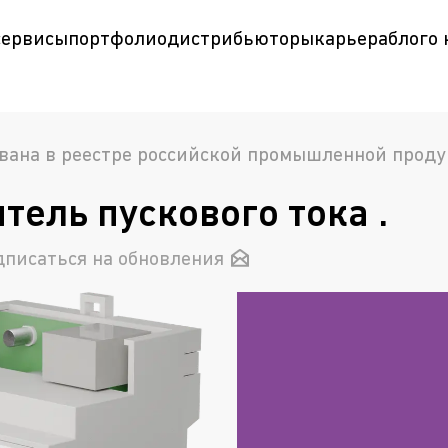
сервисы
портфолио
дистрибьюторы
карьера
блог
о
вана в реестре российской промышленной прод
тель пускового тока .
дписаться на обновления