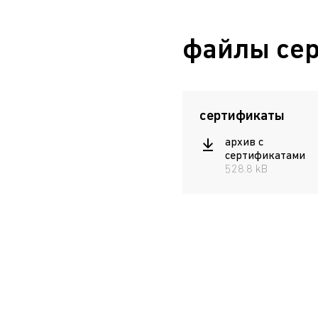
файлы се
сертификаты
архив с
сертификатами
528.8 kB