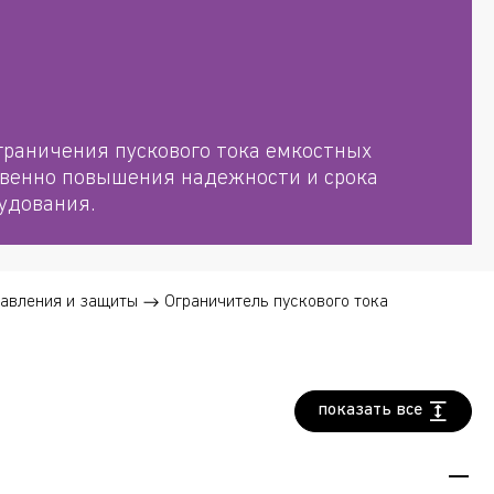
граничения пускового тока емкостных
твенно повышения надежности и срока
удования.
равления и защиты
Ограничитель пускового тока
показать все