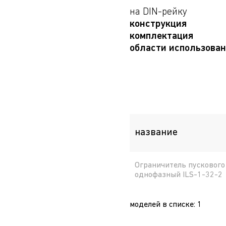
на DIN-рейку
конструкция
комплектация
Комплектное устройс
области использова
Устройство в сборе
архитектурное освещ
объекты, транспортн
название
Ограничитель пускового
однофазный ILS-1-32-2
моделей в списке
:
1