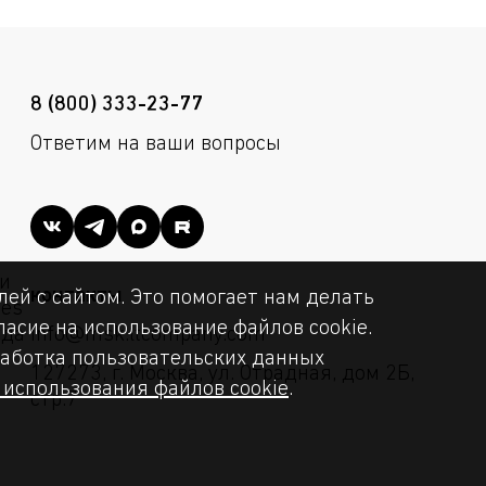
8 (800) 333-23-77
Ответим на ваши вопросы
и
контакты
ей с сайтом. Это помогает нам делать
ies
асие на использование файлов cookie.
уда
info@msk.ltcompany.com
бработка пользовательских данных
127273, г. Москва, ул. Отрадная, дом 2Б,
использования файлов cookie
.
стр.7