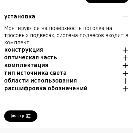
установка
Монтируются на поверхность потолка на
тросовых подвесах, система подвесов входит в
комплект.
конструкция
оптическая часть
Корпус изготовлен из алюминия (боковые
комплектация
стенки) и стали (тыльная сторона). Драйвер
Опаловый рассеиватель из ПММА.
тип источника света
вынесен в потолочную чашку, которая
Светильник в сборе
области использования
устанавливается на потолке.
LED
расшифровка обозначений
отдых и развлечения, торговля, жилые
комплексы, офисы
/P
светильник подвесной
(700)
диаметр светильника, мм
фильтр
840
первая цифра - индекс