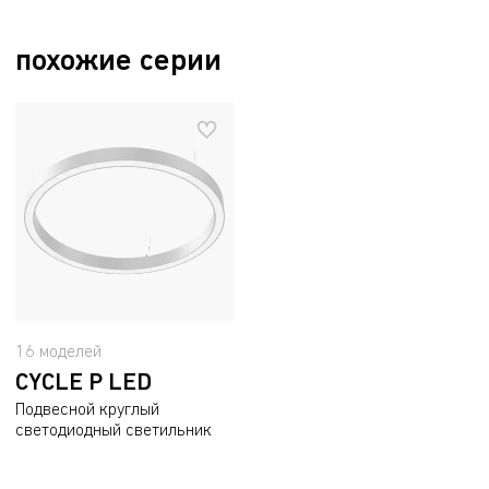
NATURE OREOL
MOSS FLD/P (1500)
1813002930
78 Вт
6800 л
840 BK
похожие серии
16 моделей
CYCLE P LED
Подвесной круглый
светодиодный светильник