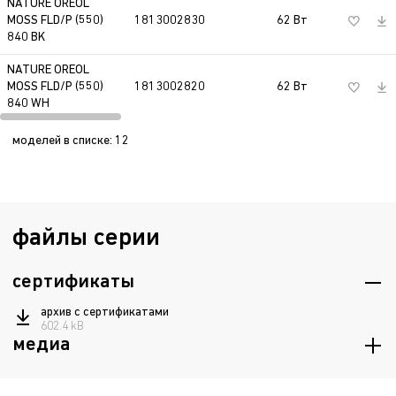
NATURE OREOL
MOSS FLD/P (550)
1813002830
62 Вт
5300 л
840 BK
NATURE OREOL
MOSS FLD/P (550)
1813002820
62 Вт
5300 л
840 WH
NATURE OREOL
моделей в списке
:
12
MOSS FLD/P (700)
1813002850
62 Вт
5300 л
840 BK
NATURE OREOL
MOSS FLD/P (700)
1813002840
62 Вт
5300 л
файлы серии
840 WH
NATURE OREOL
сертификаты
MOSS FLD/P (850)
1813002870
62 Вт
5300 л
840 BK
архив с сертификатами
602.4 kB
NATURE OREOL
медиа
MOSS FLD/P (850)
1813002860
62 Вт
5300 л
840 WH
изображения
98.9 mB