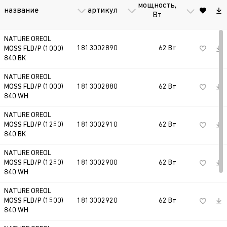
светово
цветопередачи: 7 - CRI более 70;
мощность,
артикул
название
поток,
Вт
8 - CRI более 80; 9 - CRI более 90
лм
NATURE OREOL
840
вторые две цифры -
1813002890
62 Вт
5300 л
MOSS FLD/P (1000)
коррелированная цветовая
840 BK
температура: 27 - 2700К; 30 -
3000К; 40 - 4000К; 50 - 5000К
NATURE OREOL
MOSS FLD/P (1000)
1813002880
62 Вт
5300 л
840 WH
WH, BL (BK),
цвет корпуса: WH - белый
SL
(RAL9003); BL (BK) - черный
NATURE OREOL
(RAL9005); SL - серый металлик
MOSS FLD/P (1250)
1813002910
62 Вт
5300 л
840 BK
(RAL9006)
NATURE OREOL
HFD, DALI
светильник, управляемый по
MOSS FLD/P (1250)
1813002900
62 Вт
5300 л
протоколу DALI
840 WH
NATURE OREOL
MOSS FLD/P (1500)
1813002920
62 Вт
5300 л
840 WH