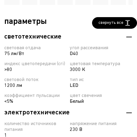
параметры
свернуть все
светотехнические
световая отдача
угол рассеивания
75 лм/Вт
D40
индекс цветопередачи (cri)
цветовая температура
>80
3000 К
световой поток
тип ис
1200 лм
LED
коэффициент пульсации
цвет свечения
<5%
Белый
электротехнические
количество источников
напряжение питания
питания
230 В
1