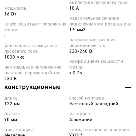
амплитуда пускового тока
мощность
10 А
16 Вт
максимальное сечение
класс защиты от поражения
подключаемого проводника
током
1.5 мм2
I
напряжение питания,
длительность импульса
переменный ток
пускового тока
230-240 В
1000 мкс
коэффициент мощности
номинальное напряжение
(cos φ)
питания, переменный ток
> 0,75
230 В
конструкционные
длина
способ монтажа
132 мм
Настенный накладной
высота
материал
90 мм
Алюминий
цвет корпуса
климатическое исполнение
Металлик
УХЛ1*