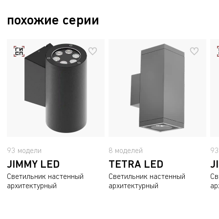
658.3 kB
36.8 kB
Пожарный сертификат
похожие серии
2.5 mB
93 модели
8 моделей
93
JIMMY LED
TETRA LED
J
Светильник настенный
Светильник настенный
Св
архитектурный
архитектурный
ар