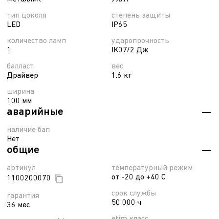
тип цоколя
степень защиты
LED
IP65
количество ламп
ударопрочность
1
IK07/2 Дж
балласт
вес
Драйвер
1.6 кг
ширина
100 мм
аварийные
наличие бап
Нет
общие
артикул
температурный режим
от -20 до +40 С
1100200070
срок службы
гарантия
50 000 ч
36 мес
etim класс