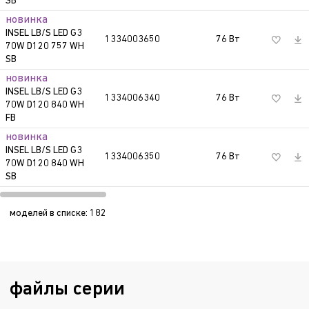
SB
(RAL9005); SL - серый металлик
новинка
(RAL9006)
INSEL LB/S LED G3
1334003650
76 Вт
163 лм/В
70W D120 757 WH
FB
монтаж на скобу прожекторного
SB
типа
новинка
INSEL LB/S LED G3
1334006340
76 Вт
155 лм/В
SB
монтаж на прямую скобу
70W D120 840 WH
FB
G3
индекс поколения модели
новинка
INSEL LB/S LED G3
1334006350
76 Вт
155 лм/В
70W D120 840 WH
SB
новинка
INSEL LB/S LED G3
моделей в списке
:
182
1334005340
76 Вт
155 лм/В
70W D120 850 WH
FB
новинка
INSEL LB/S LED G3
1334003720
76 Вт
155 лм/В
70W D120 850 WH
файлы серии
SB