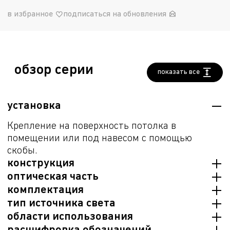
в избранное
подписаться на обновления
обзор серии
показать все
установка
Крепление на поверхность потолка в
помещении или под навесом c помощью
скобы.
конструкция
оптическая часть
Корпус из литого под давлением алюминия,
комплектация
окрашенный белой порошковой краской.
Вторичная оптика с различными углами
тип источника света
светораспределения. Прозрачное
Светильник в сборе c элементом крепления
области использования
темперированное стекло. Тип светодиодов:
(лирой) и коннектором для электрического
LED