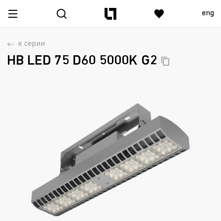
eng
к серии
HB LED 75 D60 5000K
G2