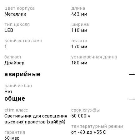
цвет корпуса
длина
Металлик
463 мм
тип цоколя
ширина
LED
110 мм
количество ламп
высота
1
170 мм
балласт
установочная длина
Драйвер
180 мм
аварийные
наличие бап
Нет
общие
etim класс
срок службы
Светильник для освещения
50 000 ч
высоких пролетов (хайбей)
температурный режим
гарантия
от -40 до +55 С
60 мес