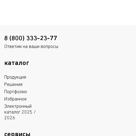
658.3 kB
1.5 mB
Пожарный сертификат
2.5 mB
8 (800) 333-23-77
Ответим на ваши вопросы
каталог
Продукция
Решения
Портфолио
Избранное
Электронный
каталог 2025 /
2026
сервисы