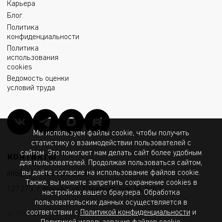
Карьера
Блог
Политика
конфиденциальности
Политика
использования
cookies
Ведомость оценки
условий труда
Мы используем файлы cookie, чтобы получить
статистику о взаимодействии пользователей с
сайтом. Это помогает нам делать сайт более удобным
контакты
для пользователей. Продолжая пользоваться сайтом,
вы даёте согласие на использование файлов cookie.
info@msk.ltcompany.com
Также, вы можете запретить сохранение cookies в
127273, г. Москва, ул. Отрадная, дом 2Б, стр.7
настройках вашего браузера. Обработка
пользовательских данных осуществляется в
соответствии с
Политикой конфиденциальности
и
© 1998 - 2026 ООО «МГК «Световые Технологии»