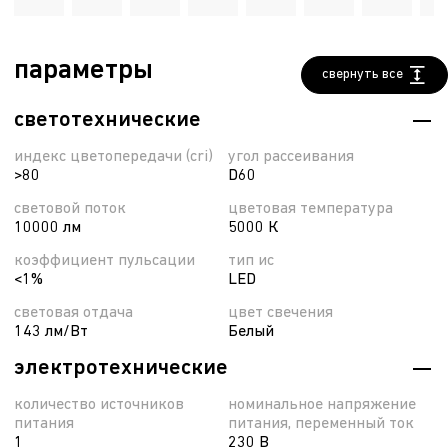
параметры
свернуть все
светотехнические
индекс цветопередачи (cri)
угол рассеивания
>80
D60
световой поток
цветовая температура
10000 лм
5000 К
коэффициент пульсации
тип ис
<1%
LED
световая отдача
цвет свечения
143 лм/Вт
Белый
электротехнические
количество источников
номинальное напряжение
питания
питания, переменный ток
1
230 В