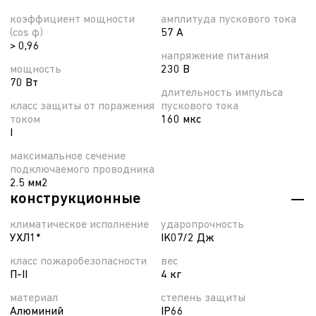
коэффициент мощности
амплитуда пускового тока
(cos φ)
57 А
> 0,96
напряжение питания
мощность
230 В
70 Вт
длительность импульса
класс защиты от поражения
пускового тока
током
160 мкс
I
максимальное сечение
подключаемого проводника
2.5 мм2
конструкционные
климатическое исполнение
ударопрочность
УХЛ1*
IK07/2 Дж
класс пожаробезопасности
вес
П-ІІ
4 кг
материал
степень защиты
Алюминий
IP66