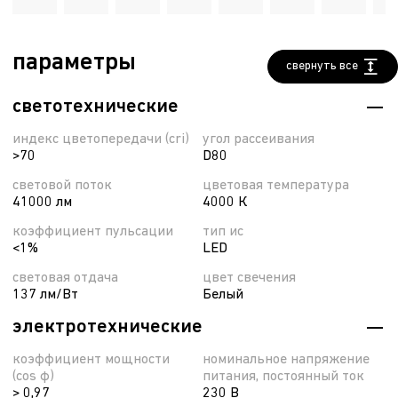
параметры
свернуть все
светотехнические
индекс цветопередачи (cri)
угол рассеивания
>70
D80
световой поток
цветовая температура
41000 лм
4000 К
коэффициент пульсации
тип ис
<1%
LED
световая отдача
цвет свечения
137 лм/Вт
Белый
электротехнические
коэффициент мощности
номинальное напряжение
(cos φ)
питания, постоянный ток
> 0,97
230 В