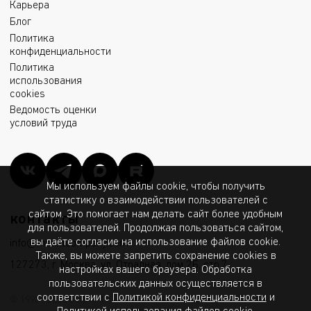
Карьера
Блог
Политика
конфиденциальности
Политика
использования
cookies
Ведомость оценки
условий труда
Мы используем файлы cookie, чтобы получить
статистику о взаимодействии пользователей с
сайтом. Это помогает нам делать сайт более удобным
контакты
для пользователей. Продолжая пользоваться сайтом,
вы даёте согласие на использование файлов cookie.
info@msk.ltcompany.com
Также, вы можете запретить сохранение cookies в
127273, г. Москва, ул. Отрадная, дом 2Б, стр.7
настройках вашего браузера. Обработка
пользовательских данных осуществляется в
соответствии с
Политикой конфиденциальности
и
© 1998 - 2026 ООО «МГК «Световые Технологии»