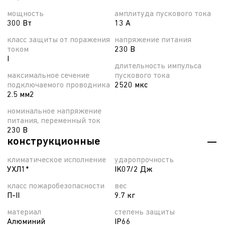
мощность
амплитуда пускового тока
300 Вт
13 А
класс защиты от поражения
напряжение питания
током
230 В
I
длительность импульса
максимальное сечение
пускового тока
подключаемого проводника
2520 мкс
2.5 мм2
номинальное напряжение
питания, переменный ток
230 В
конструкционные
климатическое исполнение
ударопрочность
УХЛ1*
IK07/2 Дж
класс пожаробезопасности
вес
П-ІІ
9.7 кг
материал
степень защиты
Алюминий
IP66