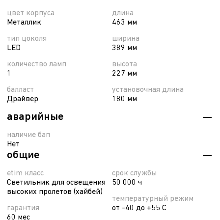
цвет корпуса
длина
Металлик
463 мм
тип цоколя
ширина
LED
389 мм
количество ламп
высота
1
227 мм
балласт
установочная длина
Драйвер
180 мм
аварийные
наличие бап
Нет
общие
etim класс
срок службы
Светильник для освещения
50 000 ч
высоких пролетов (хайбей)
температурный режим
гарантия
от -40 до +55 С
60 мес