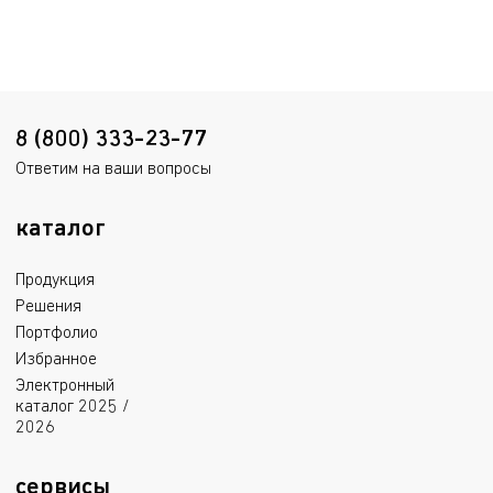
658.3 kB
1.5 mB
Пожарный сертификат
2.5 mB
8 (800) 333-23-77
Ответим на ваши вопросы
каталог
Продукция
Решения
Портфолио
Избранное
Электронный
каталог 2025 /
2026
сервисы