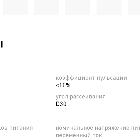
ы
коэффициент пульсации
<10%
угол рассеивания
D30
ков питания
номинальное напряжение пит
переменный ток