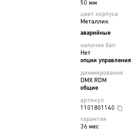
50 мм
цвет корпуса
Металлик
аварийные
наличие бап
Нет
опции управления
диммирование
DMX RDM
общие
артикул
1101801140
гарантия
36 мес