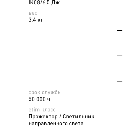
IK08/6,5 Дж
вес
3.4 кг
срок службы
50 000 ч
etim класс
Прожектор / Светильник
направленного света