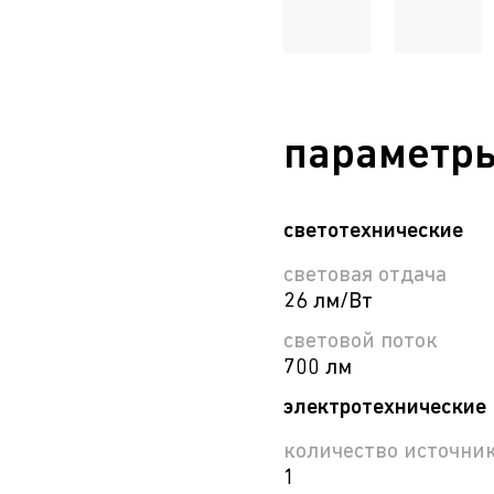
параметр
светотехнические
световая отдача
26 лм/Вт
световой поток
700 лм
электротехнические
количество источни
1