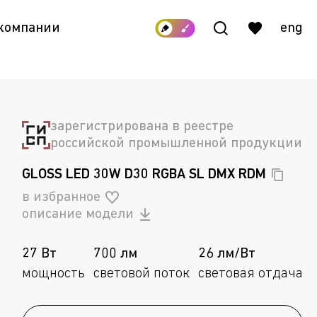
 компании
eng
зарегистрирована в реестре
российской промышленной продукции
GLOSS LED 30W D30 RGBA SL DMX
RDM
в избранное
описание модели
27 Вт
700 лм
26 лм/Вт
мощность
световой поток
световая отдача