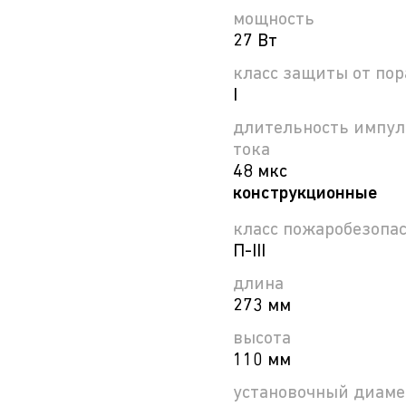
мощность
27 Вт
класс защиты от по
I
длительность импул
тока
48 мкс
конструкционные
класс пожаробезопа
П-ІІІ
длина
273 мм
высота
110 мм
установочный диаме