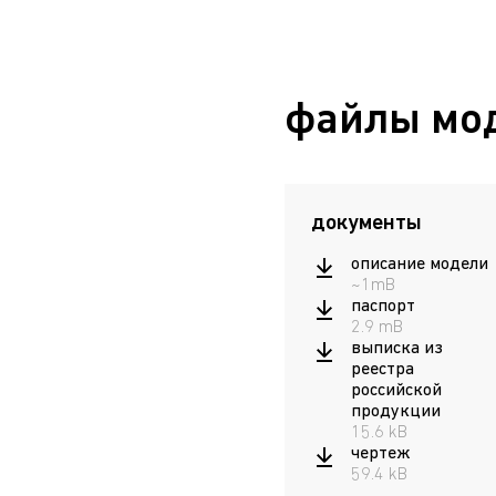
файлы мо
документы
описание модели
~1mB
паспорт
2.9 mB
выписка из
реестра
российской
продукции
15.6 kB
чертеж
59.4 kB