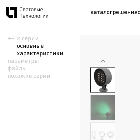
каталог
решения
к серии
основные
характеристики
параметры
файлы
похожие серии