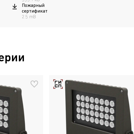
555.9 kB
Пожарный
сертификат
2.5 mB
ерии