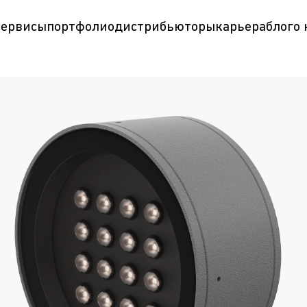
сервисы
портфолио
дистрибьюторы
карьера
блог
о