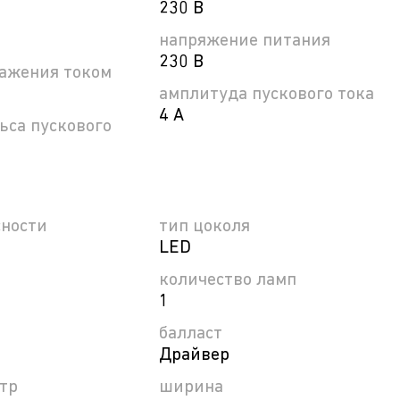
230 В
напряжение питания
230 В
ражения током
амплитуда пускового тока
4 А
ьса пускового
сности
тип цоколя
LED
количество ламп
1
балласт
Драйвер
тр
ширина