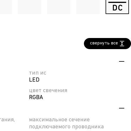
свернуть все
тип ис
LED
цвет свечения
RGBA
ания,
максимальное сечение
подключаемого проводника