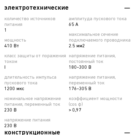
электротехнические
количество источников
амплитуда пускового тока
питания
65 А
1
максимальное сечение
мощность
подключаемого проводника
410 Вт
2.5 мм2
класс защиты от поражения
напряжение питания,
током
постоянный ток
I
180-300 В
длительность импульса
напряжение питания,
пускового тока
переменный ток
1200 мкс
176-305 В
номинальное напряжение
коэффициент мощности
питания, переменный ток
(cos φ)
230 В
> 0,97
напряжение питания
230 В
конструкционные