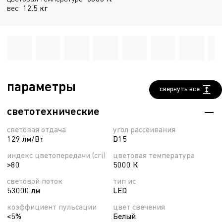
вес
12.5 кг
параметры
свернуть все
светотехнические
световая отдача
угол рассеивания
129 лм/Вт
D15
индекс цветопередачи (cri)
цветовая температура
>80
5000 К
световой поток
тип ис
53000 лм
LED
коэффициент пульсации
цвет свечения
<5%
Белый