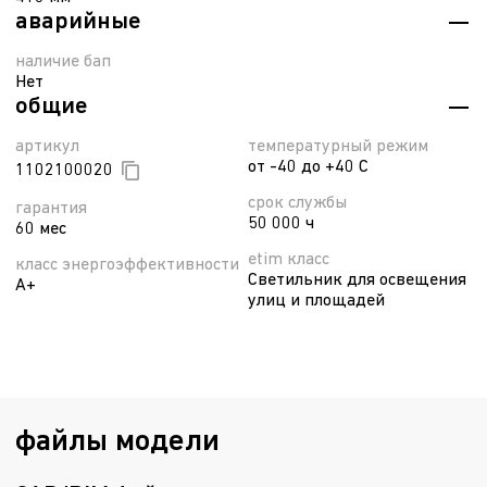
аварийные
наличие бап
Нет
общие
артикул
температурный режим
от -40 до +40 С
1102100020
срок службы
гарантия
50 000 ч
60 мес
etim класс
класс энергоэффективности
Светильник для освещения
A+
улиц и площадей
файлы модели