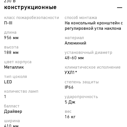
230 В
конструкционные
класс пожаробезопасности
способ монтажа
П-ІІІ
На консольный кронштейн с
регулировкой угла наклона
длина
956 мм
материал
Алюминий
высота
188 мм
установочный диаметр
48-60 мм
цвет корпуса
Металлик
климатическое исполнение
УХЛ1*
тип цоколя
LED
степень защиты
IP66
количество ламп
1
ударопрочность
5 Дж
балласт
Драйвер
вес
16 кг
ширина
410 мм