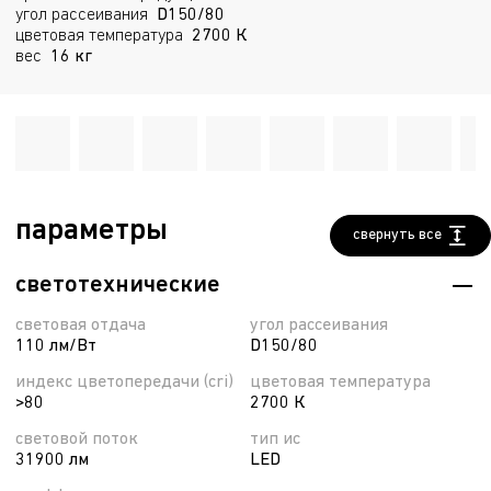
угол рассеивания
D150/80
цветовая температура
2700 К
вес
16 кг
параметры
свернуть все
светотехнические
световая отдача
угол рассеивания
110 лм/Вт
D150/80
индекс цветопередачи (cri)
цветовая температура
>80
2700 К
световой поток
тип ис
31900 лм
LED