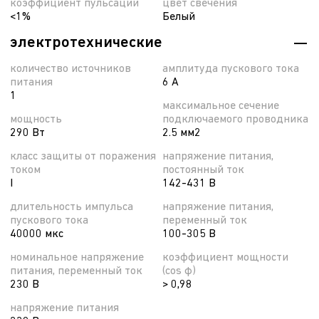
коэффициент пульсации
цвет свечения
<1%
Белый
электротехнические
количество источников
амплитуда пускового тока
питания
6 А
1
максимальное сечение
мощность
подключаемого проводника
290 Вт
2.5 мм2
класс защиты от поражения
напряжение питания,
током
постоянный ток
I
142-431 В
длительность импульса
напряжение питания,
пускового тока
переменный ток
40000 мкс
100-305 В
номинальное напряжение
коэффициент мощности
питания, переменный ток
(cos φ)
230 В
> 0,98
напряжение питания