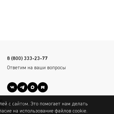
5-38,2 мм
35,2-46,7 мм
М50x1,5
5-35,0 мм
36,0-52,5 мм
М50x1,5
8 (800) 333-23-77
Ответим на ваши вопросы
и
контакты
ей с сайтом. Это помогает нам делать
ies
асие на использование файлов cookie.
уда
info@msk.ltcompany.com