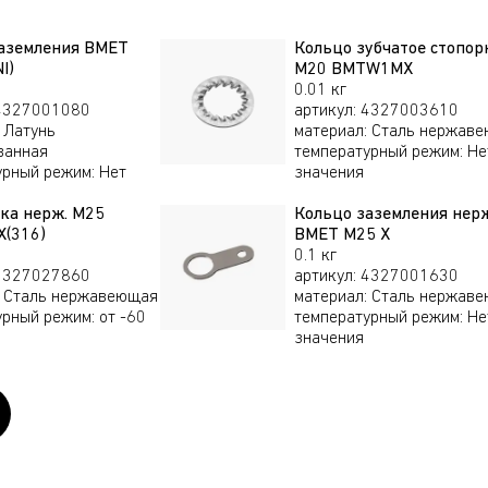
никелированная
аземления BMET
Кольцо зубчатое стопор
I)
М20 BMTW1MX
Сталь
х1,5
2327009460
19,
нержавеющая
0.01 кг
4327001080
артикул
:
4327003610
Латунь
материал
:
Сталь нержав
Латунь
ванная
температурный режим
:
Не
х1,5
2327009410
23,
никелированная
урный режим
:
Нет
значения
ка нерж. M25
Кольцо заземления нерж
Сталь
(316)
BMET M25 X
х1,5
2327010160
25,
нержавеющая
0.1 кг
5327027860
артикул
:
4327001630
Сталь нержавеющая
материал
:
Сталь нержав
Латунь
урный режим
:
от -60
температурный режим
:
Не
х1,5
2327010100
35,
никелированная
значения
Сталь
х1,5
2327010180
31,
нержавеющая
Латунь