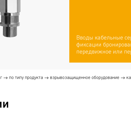
Вводы кабельные се
фиксации бронирован
передвижное или пе
г
по типу продукта
взрывозащищенное оборудование
ка
ии