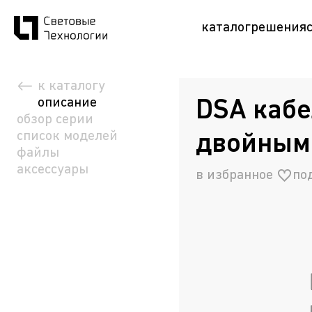
каталог
решения
к каталогу
описание
DSA кабе
обзор серии
список моделей
двойным
файлы
аксессуары
в избранное
по