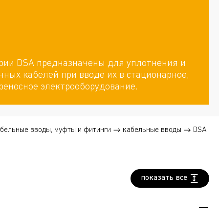
рии DSA предназначены для уплотнения и
ных кабелей при вводе их в стационарное,
реносное электрооборудование.
бельные вводы, муфты и фитинги
кабельные вводы
DSA
показать все