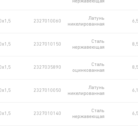
нержавеющая
Латунь
х1,5
2327010060
6,
никелированная
Сталь
х1,5
2327010150
8,
нержавеющая
Сталь
х1,5
2327035890
8,
оцинкованная
Латунь
х1,5
2327010050
6,
никелированная
Сталь
х1,5
2327010140
6,
нержавеющая
Латунь
х1,5
2327010070
11,