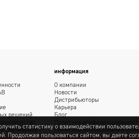
х1,5
2327010090
31,
никелированная
Сталь
х1,5
2327010170
27,
нержавеющая
информация
енности
О компании
АВ
Новости
Дистрибьюторы
ие
Карьера
вых решений
Блог
производство
Политика конфиденциальност
олучить статистику о взаимодействии пользовател
я скачивания
Политика использования cook
й. Продолжая пользоваться сайтом, вы даёте согл
маций
Ведомость оценки условий тр