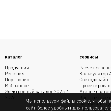
взрывозащищенный М50
DSA5SMBNS
Ввод кабельный
взрывозащищенный М50
DSA5SMXS
каталог
сервисы
Продукция
Расчет освещ
Решения
Калькулятор 
Портфолио
Светодизайн
Избранное
Проектирован
Электронный каталог 2025 /
Ателье свето
2026
Контрактное 
Мы используем файлы cookie, чтобы п
Материалы дл
сайт более удобным для пользователе
Прием рекла