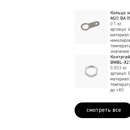
DSA3MBNS
Кольцо з
Ввод кабельный
M20 BA (N
взрывозащищенный М32
0.1 кг
DSA3MXS
артикул
:
материал
:
Ввод кабельный
никелиро
взрывозащищенный М40
температ
DSA4MBNS
значения
Контргай
Ввод кабельный
BMBL-X2X
взрывозащищенный М40
0.003 кг
DSA4MXS
артикул
:
материал
:
Ввод кабельный
температ
взрывозащищенный М50
до +80
DSA5MBNS
Ввод кабельный
взрывозащищенный М50
смотреть все
DSA5MXS
Ввод кабельный