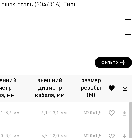
еющая сталь (304/316). Типы
ргайка и кольцо заземления не входят в
фильтр
енний
внешний
размер
метр
диаметр
резьбы
я, мм
кабеля, мм
(M)
,1-8,6 мм
6,1-13,1 мм
М20х1,5
,0-8,0 мм
5,5-12,0 мм
М20х1,5