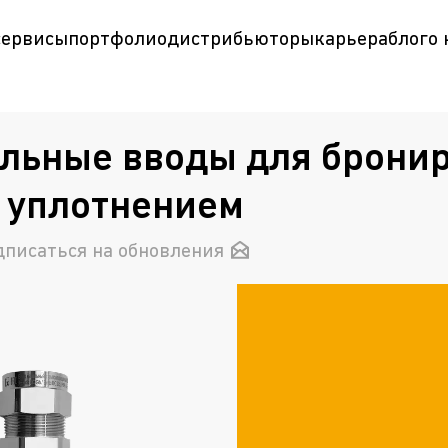
сервисы
портфолио
дистрибьюторы
карьера
блог
о
льные вводы для бронир
 уплотнением
дписаться на обновления