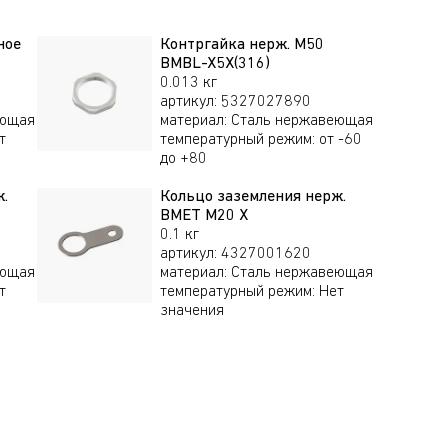
ное
Контргайка нерж. M50
BMBL-X5X(316)
0-25,5 мм
22,0-33,0 мм
М32x1,5
0.013 кг
артикул
:
5327027890
еющая
материал
:
Сталь нержавеющая
т
температурный режим
:
от -60
6-32,1 мм
27,9-40,4 мм
М40x1,5
до +80
.
Кольцо заземления нерж.
BMET M20 X
0-32,0 мм
28,0-41,0 мм
М40x1,5
0.1 кг
артикул
:
4327001620
еющая
материал
:
Сталь нержавеющая
т
температурный режим
:
Нет
8-44,0 мм
40,4-53,0 мм
М50x1,5
значения
5-39,0 мм
36,0-52,5 мм
М50x1,5