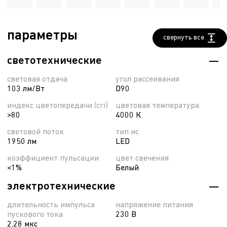
параметры
свернуть все
светотехнические
световая отдача
угол рассеивания
103 лм/Вт
D90
индекс цветопередачи (cri)
цветовая температура
>80
4000 К
световой поток
тип ис
1950 лм
LED
коэффициент пульсации
цвет свечения
<1%
Белый
электротехнические
длительность импульса
напряжение питания
пускового тока
230 В
2.28 мкс