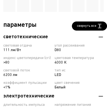
параметры
свернуть все
светотехнические
световая отдача
угол рассеивания
111 лм/Вт
D80
индекс цветопередачи (cri)
цветовая температура
>80
4000 К
световой поток
тип ис
6200 лм
LED
коэффициент пульсации
цвет свечения
<1%
Белый
электротехнические
длительность импульса
напряжение питания