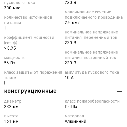
пускового тока
230 В
200 мкс
максимальное сечение
количество источников
подключаемого проводника
питания
2.5 мм2
1
номинальное напряжение
коэффициент мощности
питания, переменный ток
(cos φ)
230 В
> 0,95
номинальное напряжение
мощность
питания, постоянный ток
56 Вт
230 В
класс защиты от поражения
амплитуда пускового тока
током
10 А
I
конструкционные
диаметр
класс пожаробезопасности
232 мм
П-II,IIа
высота
материал
161 мм
Алюминий