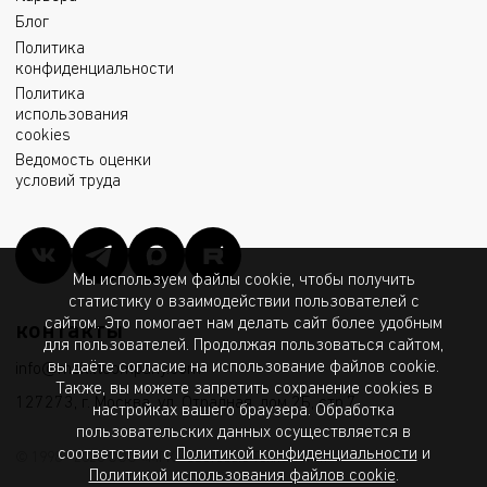
Блог
Политика
конфиденциальности
Политика
использования
cookies
Ведомость оценки
условий труда
Мы используем файлы cookie, чтобы получить
статистику о взаимодействии пользователей с
сайтом. Это помогает нам делать сайт более удобным
контакты
для пользователей. Продолжая пользоваться сайтом,
вы даёте согласие на использование файлов cookie.
info@msk.ltcompany.com
Также, вы можете запретить сохранение cookies в
127273, г. Москва, ул. Отрадная, дом 2Б, стр.7
настройках вашего браузера. Обработка
пользовательских данных осуществляется в
соответствии с
Политикой конфиденциальности
и
© 1998 - 2026 ООО «МГК «Световые Технологии»
Политикой использования файлов cookie
.