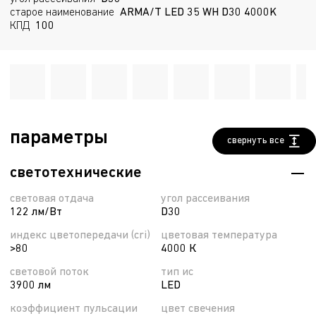
старое наименование
ARMA/T LED 35 WH D30 4000K
КПД
100
параметры
свернуть все
светотехнические
световая отдача
угол рассеивания
122 лм/Вт
D30
индекс цветопередачи (cri)
цветовая температура
>80
4000 К
световой поток
тип ис
3900 лм
LED
коэффициент пульсации
цвет свечения