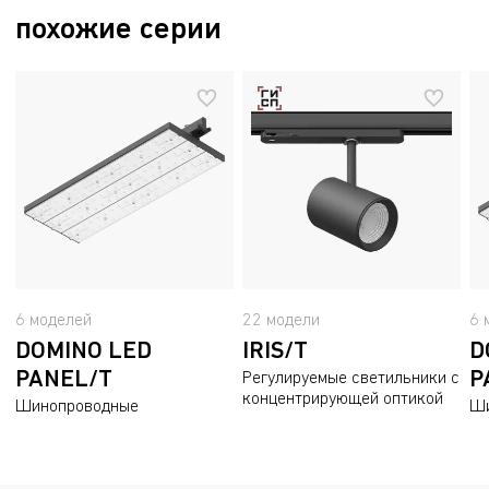
Разрешительный документ ТР ЕАЭС 037/2016
чертеж
похожие серии
658.3 kB
21.1 kB
Пожарный сертификат
2.5 mB
6 моделей
22 модели
6 
DOMINO LED
IRIS/T
D
PANEL/T
P
Регулируемые светильники с
концентрирующей оптикой
Шинопроводные
Ши
светодиодные светильники
св