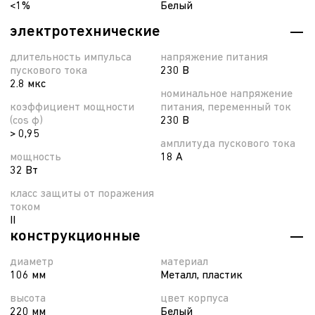
<1%
Белый
электротехнические
длительность импульса
напряжение питания
пускового тока
230 В
2.8 мкс
номинальное напряжение
коэффициент мощности
питания, переменный ток
(cos φ)
230 В
> 0,95
амплитуда пускового тока
мощность
18 А
32 Вт
класс защиты от поражения
током
II
конструкционные
диаметр
материал
106 мм
Металл, пластик
высота
цвет корпуса
220 мм
Белый