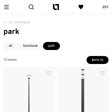
рус
to catalogue
park
all
functional
park
фильтр
13 series