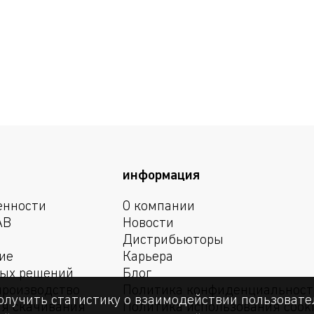
информация
енности
О компании
АВ
Новости
Дистрибьюторы
ие
Карьера
вых решений
Блог
производство
Политика конфиденциальност
олучить статистику о взаимодействии пользовател
я скачивания
Политика использования cook