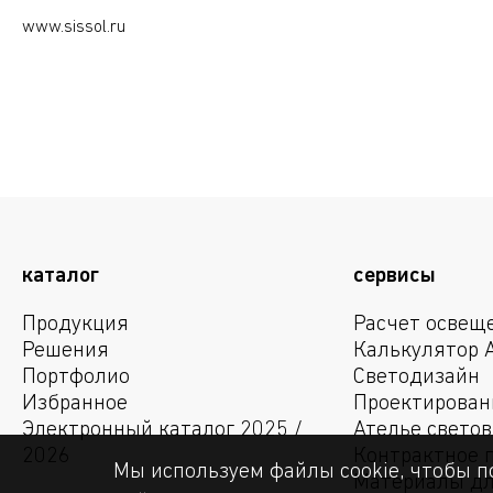
www.sissol.ru
каталог
сервисы
Продукция
Расчет освещ
Решения
Калькулятор 
Портфолио
Светодизайн
Избранное
Проектирован
Электронный каталог 2025 /
Ателье свето
2026
Контрактное 
Мы используем файлы cookie, чтобы п
Материалы дл