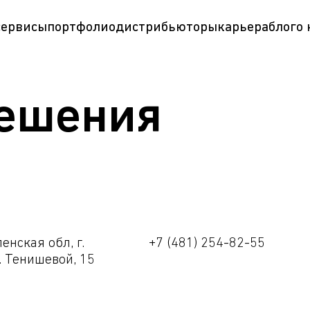
сервисы
портфолио
дистрибьюторы
карьера
блог
о
Решения
енская обл, г.
+7 (481) 254-82-55
. Тенишевой, 15