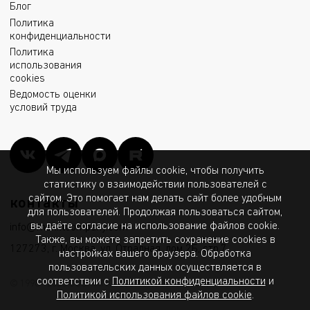
Блог
Политика
конфиденциальности
Политика
использования
cookies
Ведомость оценки
условий труда
Мы используем файлы cookie, чтобы получить
статистику о взаимодействии пользователей с
сайтом. Это помогает нам делать сайт более удобным
контакты
для пользователей. Продолжая пользоваться сайтом,
вы даёте согласие на использование файлов cookie.
info@msk.ltcompany.com
Также, вы можете запретить сохранение cookies в
127273, г. Москва, ул. Отрадная, дом 2Б, стр.7
настройках вашего браузера. Обработка
пользовательских данных осуществляется в
соответствии с
Политикой конфиденциальности
и
© 1998 - 2026 ООО «МГК «Световые Технологии»
Политикой использования файлов cookie
.