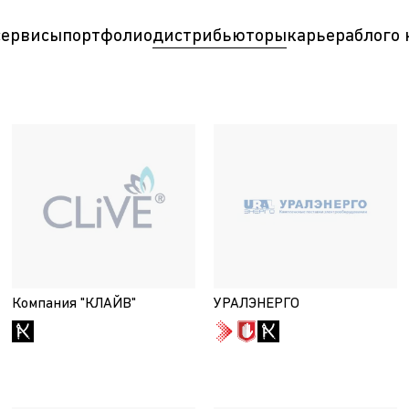
сервисы
портфолио
дистрибьюторы
карьера
блог
о
Компания "КЛАЙВ"
УРАЛЭНЕРГО