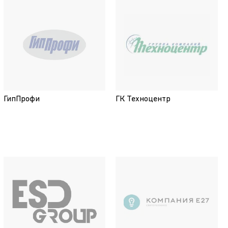
ГипПрофи
ГК Техноцентр