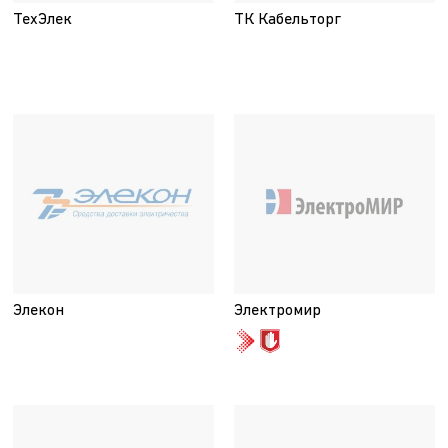
ТехЭлек
ТК Кабельторг
Элекон
Электромир