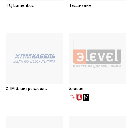
ТД LumenLux
Техдизайн
ХПМ Электрокабель
Элевел