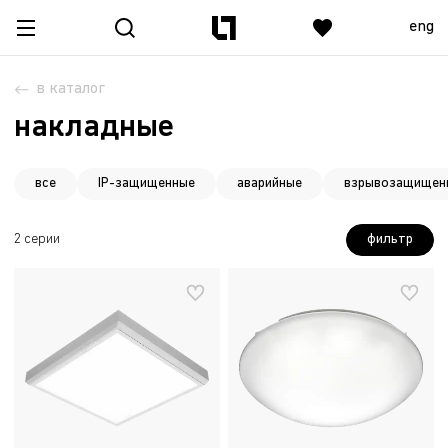
eng
в каталог
накладные
все
IP-защищенные
аварийные
взрывозащищенн
фильтр
2 серии